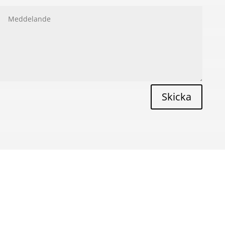
lternative:
Skicka