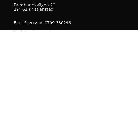
Bredbandsvägen 20
291 62 Kristianstad
Emil Svensson 0709-380296
Emil@rickarumsel.se
Jonas Hedvall 0709-382586
Jonas@rickarumsel.se
Sebastian Andersson 0721-743398
Sebastian@rickarumsel.se
Villiam Törngren 0733-834870
Villiam@rickarumsel.se
Casper Brolin 0709-383357
casper@rickarumsel.se