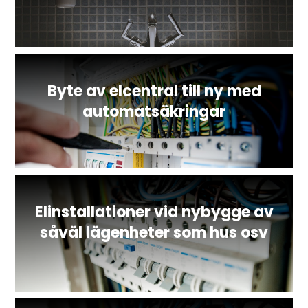
Byte av elcentral till ny med
automatsäkringar
Elinstallationer vid nybygge av
såväl lägenheter som hus osv